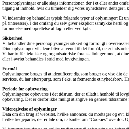
Personoplysninger er alle slags informationer, der i et eller andet om
tilgang af indhold, hvis du tilmelder dig vores nyhedsbrev, deltager i k
Vi indsamler og behandler typisk følgende typer af oplysninger: Et uni
på (interesser). I det omfang du selv giver eksplicit samtykke hertil 
forbindelse med oprettelse af login eller ved køb.
Sikkerhed
Vi behandler dine personoplysninger sikkert og fortroligt i overens
Dine oplysninger vil alene blive anvendt til det formål, de er indsamlet t
Vi har truffet tekniske og organisatoriske foranstaltninger mod, at din
eller i øvrigt behandles i strid med lovgivningen.
Formål
Oplysningerne bruges til at identificere dig som bruger og vise dig de 
services, du har efterspurgt, som f.eks. at fremsende et nyhedsbrev. H
Periode for opbevaring
Oplysningerne opbevares i det tidsrum, der er tilladt i henhold til l
opbevaring. Det er derfor ikke muligt at angive en generel tidsramme f
Videregivelse af oplysninger
Data om din brug af websitet, hvilke annoncer, du modtager og evt. kli
hvilke tredjeparter, der er tale om, i afsnittet om “Cookies” ovenfor.