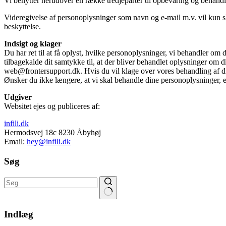
Vi benytter herudover en række tredjeparter til opbevaring og behand
Videregivelse af personoplysninger som navn og e-mail m.v. vil kun sk
beskyttelse.
Indsigt og klager
Du har ret til at få oplyst, hvilke personoplysninger, vi behandler om 
tilbagekalde dit samtykke til, at der bliver behandlet oplysninger om di
web@frontersupport.dk. Hvis du vil klage over vores behandling af din
Ønsker du ikke længere, at vi skal behandle dine personoplysninger, 
Udgiver
Websitet ejes og publiceres af:
infili.dk
Hermodsvej 18c 8230 Åbyhøj
Email:
hey@infili.dk
Søg
Ingen
resultater
Indlæg