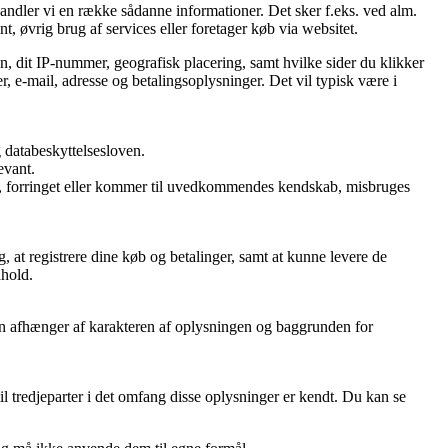
handler vi en række sådanne informationer. Det sker f.eks. ved alm.
t, øvrig brug af services eller foretager køb via websitet.
n, dit IP-nummer, geografisk placering, samt hvilke sider du klikker
, e-mail, adresse og betalingsoplysninger. Det vil typisk være i
 databeskyttelsesloven.
evant.
rtabt, forringet eller kommer til uvedkommendes kendskab, misbruges
, at registrere dine køb og betalinger, samt at kunne levere de
dhold.
oden afhænger af karakteren af oplysningen og baggrunden for
l tredjeparter i det omfang disse oplysninger er kendt. Du kan se