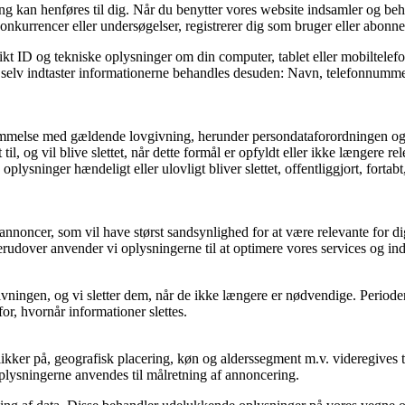
fang kan henføres til dig. Når du benytter vores website indsamler og be
onkurrencer eller undersøgelser, registrerer dig som bruger eller abonnen
kt ID og tekniske oplysninger om din computer, tablet eller mobiltelefo
og selv indtaster informationerne behandles desuden: Navn, telefonnummer
stemmelse med gældende lovgivning, herunder persondataforordningen og
il, og vil blive slettet, når dette formål er opfyldt eller ikke længere rel
e oplysninger hændeligt eller ulovligt bliver slettet, offentliggjort, fo
annoncer, som vil have størst sandsynlighed for at være relevante for dig
erudover anvender vi oplysningerne til at optimere vores services og in
ovgivningen, og vi sletter dem, når de ikke længere er nødvendige. Peri
or, hvornår informationer slettes.
kker på, geografisk placering, køn og alderssegment m.v. videregives ti
 Oplysningerne anvendes til målretning af annoncering.