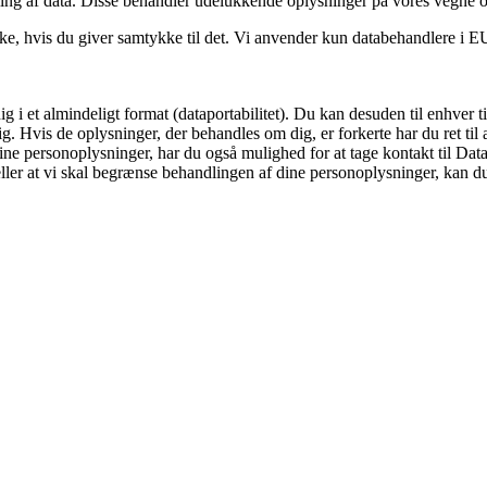
ling af data. Disse behandler udelukkende oplysninger på vores vegne 
e, hvis du giver samtykke til det. Vi anvender kun databehandlere i EU e
dig i et almindeligt format (dataportabilitet). Du kan desuden til enhve
g. Hvis de oplysninger, der behandles om dig, er forkerte har du ret til at
e personoplysninger, har du også mulighed for at tage kontakt til Datat
eller at vi skal begrænse behandlingen af dine personoplysninger, kan