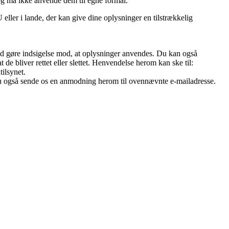
og må ikke anvende dem til egne formål.
ller i lande, der kan give dine oplysninger en tilstrækkelig
r tid gøre indsigelse mod, at oplysninger anvendes. Du kan også
 de bliver rettet eller slettet. Henvendelse herom kan ske til:
ilsynet.
 du også sende os en anmodning herom til ovennævnte e-mailadresse.